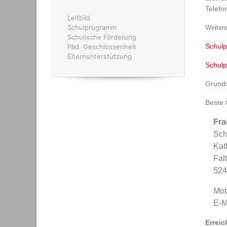
Telef
Leitbild
Schulprogramm
Weitere
Schulische Förderung
Schulp
Päd. Geschlossenheit
Elternunterstützung
Schul
Grunds
Beste 
Fra
Sch
Kat
Fal
524
Mob
E-M
Erreic