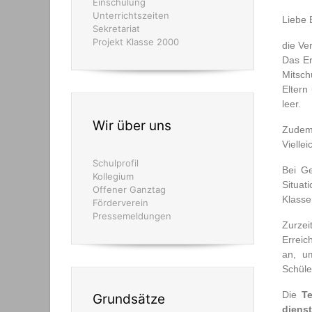
Einschulung
Unterrichtszeiten
Liebe 
Sekretariat
Projekt Klasse 2000
die Ve
Das Er
Mitsch
Eltern
leer.
Wir über uns
Zudem 
Vielle
Schulprofil
Bei G
Kollegium
Situat
Offener Ganztag
Klasse
Förderverein
Pressemeldungen
Zurzei
Erreic
an, u
Schüle
Die
Te
Grundsätze
diens