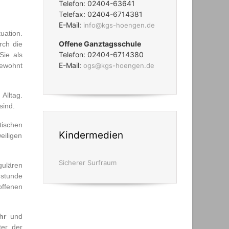
Telefon: 02404-63641
Telefax: 02404-6714381
E-Mail:
info@kgs-hoengen.de
uation.
Offene Ganztagsschule
rch die
Telefon: 02404-6714380
Sie als
E-Mail:
gewohnt
ogs@kgs-hoengen.de
Alltag.
sind.
ischen
Kindermedien
eiligen
Sicherer Surfraum
gulären
hstunde
ffenen
hr
und
ter der