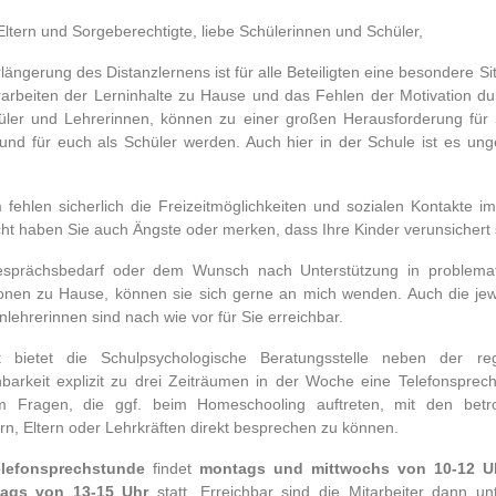
Eltern und Sorgeberechtigte, liebe Schülerinnen und Schüler,
rlängerung des Distanzlernens ist für alle Beteiligten eine besondere Sit
arbeiten der Lerninhalte zu Hause und das Fehlen der Motivation du
üler und Lehrerinnen, können zu einer großen Herausforderung für 
 und für euch als Schüler werden. Auch hier in der Schule ist es un
fehlen sicherlich die Freizeitmöglichkeiten und sozialen Kontakte im 
icht haben Sie auch Ängste oder merken, dass Ihre Kinder verunsichert 
esprächsbedarf oder dem Wunsch nach Unterstützung in problemat
ionen zu Hause, können sie sich gerne an mich wenden. Auch die jew
nlehrerinnen sind nach wie vor für Sie erreichbar.
t bietet die Schulpsychologische Beratungsstelle neben der re
hbarkeit explizit zu drei Zeiträumen in der Woche eine Telefonsprec
m Fragen, die ggf. beim Homeschooling auftreten, mit den betro
rn, Eltern oder Lehrkräften direkt besprechen zu können.
lefonsprechstunde
findet
montags und mittwochs von 10-12 U
tags von 13-15 Uhr
statt. Erreichbar sind die Mitarbeiter dann un