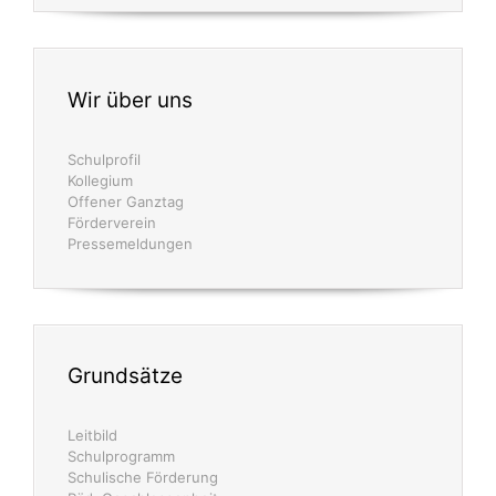
Kontakt
Schule
Telefon: 02404-63641
Telefax: 02404-6714381
E-Mail:
info@kgs-hoengen.de
Offene Ganztagsschule
Telefon: 02404-6714380
E-Mail:
ogs@kgs-hoengen.de
Kindermedien