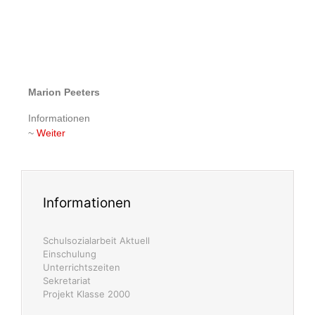
Wir über uns
Schulprofil
Kollegium
Offener Ganztag
Förderverein
Pressemeldungen
Grundsätze
Leitbild
Schulprogramm
Schulische Förderung
Päd. Geschlossenheit
Elternunterstützung